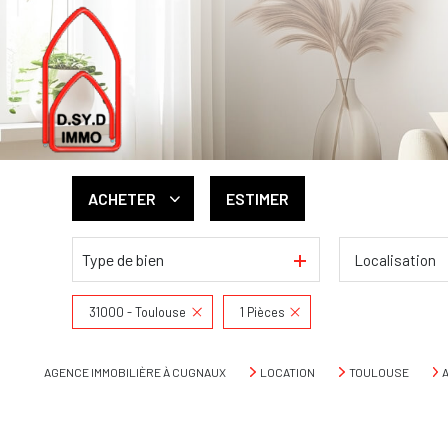
ACHETER
ESTIMER
Type de bien
Localisation
De l'ancien
De l'immo pro
31000 - Toulouse
1 Pièces
AGENCE IMMOBILIÈRE À CUGNAUX
LOCATION
TOULOUSE