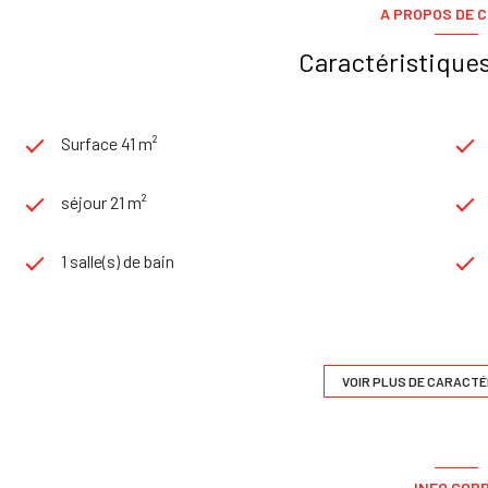
A PROPOS DE C
Caractéristiques
Surface 41 m²
séjour 21 m²
1 salle(s) de bain
exposition Sud
1 étage(s)
VOIR PLUS DE CARACTÉ
cave
INFO COP