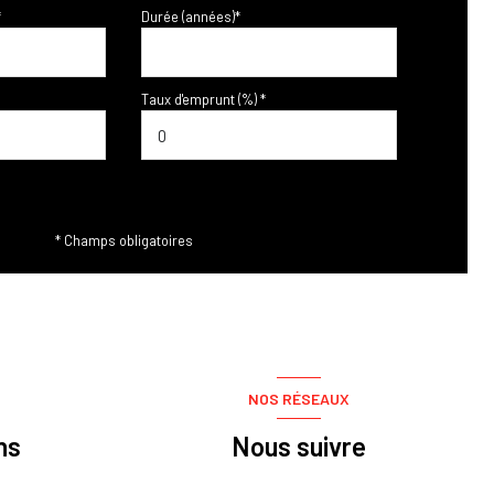
*
Durée (années)*
Taux d'emprunt (%) *
* Champs obligatoires
NOS RÉSEAUX
ns
Nous suivre