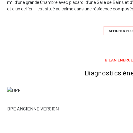
m², d'une grande Chambre avec placard, d'une Salle de Bains et d
et d'un cellier. Il est situé au calme dans une résidence compo
proximité de TOURNEFEUILLE, de TOULOUSE Saint Simon, à 10 
aéronautiques de SAINT MARTIN DU TOUCH et COLOMIERS. Pour le
toutes les annonces sur le sites de notre agence DSYD Immobilie
AFFICHER PLU
Les informations sur les risques auxquels ce bien est exposé son
BILAN ÉNERGÉ
Diagnostics én
DPE ANCIENNE VERSION