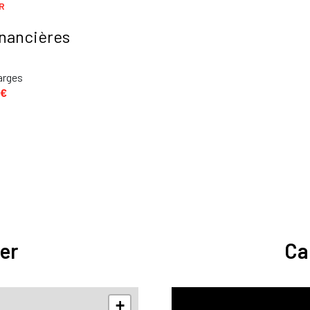
R
inancières
arges
 €
er
Ca
+