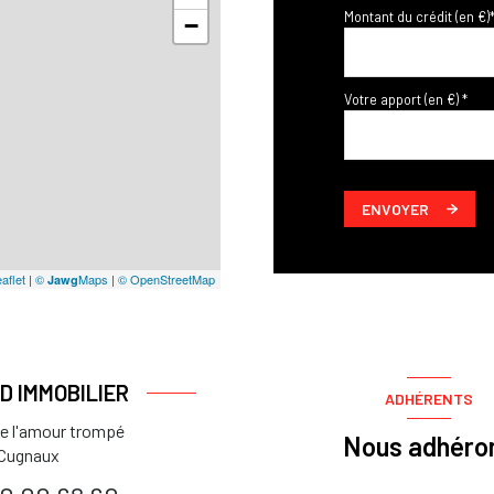
Montant du crédit (en €)
−
Votre apport (en €) *
ENVOYER
aflet
|
©
Maps
|
© OpenStreetMap
Jawg
.D IMMOBILIER
ADHÉRENTS
de l'amour trompé
Nous adhéro
Cugnaux