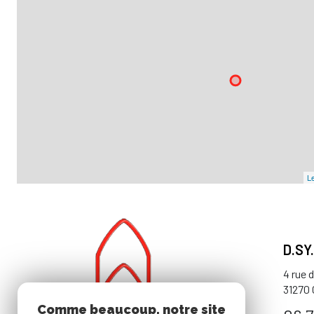
Le
D.SY
4 rue 
31270
Comme beaucoup, notre site