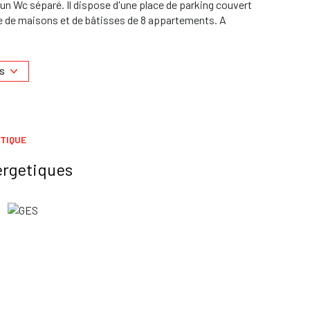
'un Wc séparé. Il dispose d'une place de parking couvert
sée de maisons et de bâtisses de 8 appartements. A
mn du Métro BASSO CAMBO, à 10 mn des sites
 visiter contacter le 06.24.43.23.55. Retrouvez
r.
S
t disponibles sur le site
Géorisques
TIQUE
ergetiques