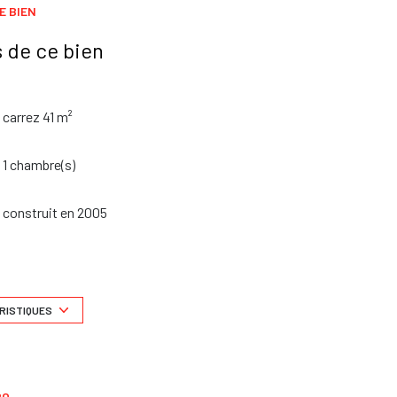
E BIEN
 de ce bien
carrez 41 m²
1 chambre(s)
construit en 2005
1 niveau(x)
vue Jardin
RISTIQUES
terrasse
RO