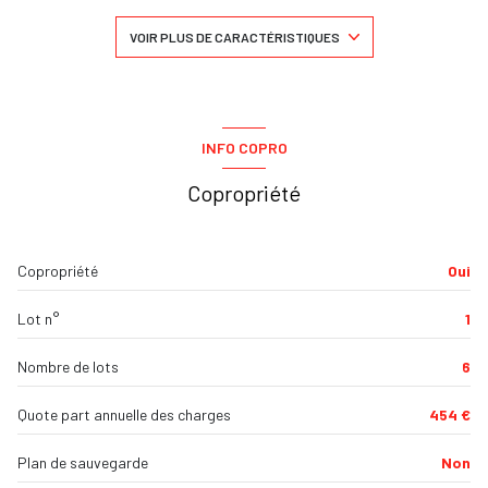
cuisine américaine (équipée)
VOIR PLUS DE CARACTÉRISTIQUES
exposition Nord-Sud
2 niveau(x)
INFO COPRO
Copropriété
1er étage
1 étage(s)
Copropriété
Oui
cave
Lot n°
1
terrasse
Nombre de lots
6
interphone
Quote part annuelle des charges
454 €
Plan de sauvegarde
Non
quartier Centre