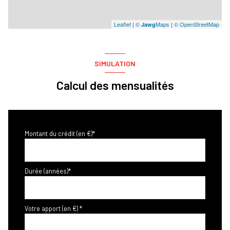
Leaflet
|
©
Maps
|
© OpenStreetMap
Jawg
SIMULATION
Calcul des mensualités
Montant du crédit (en €)*
Durée (années)*
Votre apport (en €) *