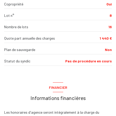
Copropriété
Oui
Dégagement + placard
6.62 m²
interphone
Lot n°
8
salle de bain
4.5 m²
WC
1 m²
Nombre de lots
16
Quote part annuelle des charges
1 440 €
Plan de sauvegarde
Non
Statut du syndic
Pas de procédure en cours
FINANCIER
Informations financières
Les honoraires d'agence seront intégralement à la charge du