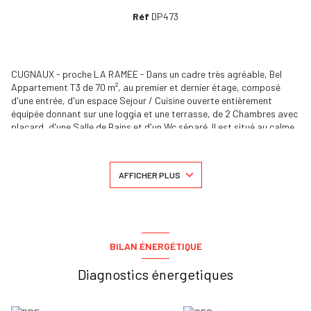
Réf
DP473
CUGNAUX - proche LA RAMEE - Dans un cadre très agréable, Bel
Appartement T3 de 70 m², au premier et dernier étage, composé
d'une entrée, d'un espace Sejour / Cuisine ouverte entièrement
équipée donnant sur une loggia et une terrasse, de 2 Chambres avec
placard, d'une Salle de Bains et d'un Wc séparé. Il est situé au calme
dans une résidence composée de maisons et de bâtisses de 8
appartements bénéficiant d'une piscine. Il dispose d'une place de
parking. A proximité de TOURNEFEUILLE, de TOULOUSE Saint
AFFICHER PLUS
Simon, à 10 mn du Métro BASSO CAMBO, à 10 mn du site
aéronautique de SAINT MARTIN DU TOUCH et COLOMIERS. Pour le
visiter contacter le 06.24.43.23.55.
Les informations sur les risques auxquels ce bien est exposé sont
disponibles sur le site
Géorisques
BILAN ÉNERGÉTIQUE
Diagnostics énergetiques