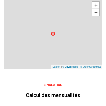
+
−
Leaflet
|
©
Maps
|
© OpenStreetMap
Jawg
SIMULATION
Calcul des mensualités