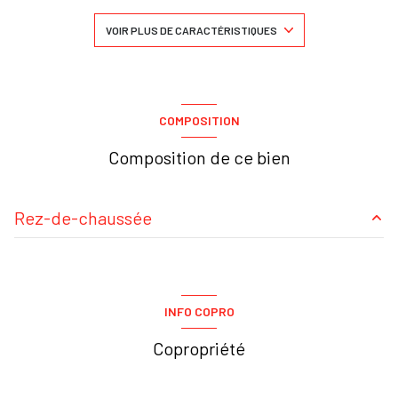
construit en 2005
VOIR PLUS DE CARACTÉRISTIQUES
cuisine américaine (équipée)
Chauffage individuel : convecteur (electrique)
COMPOSITION
Composition de ce bien
1 parking(s)
1 niveau(x)
Rez-de-chaussée
1er étage
Entrée
3.18 m²
1 étage(s)
cuisine
8.61 m²
INFO COPRO
Séjour
23 m²
balcon
Copropriété
chambre
10.95 m²
terrasse
chambre
12 m²