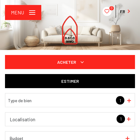
0
FR
MENU
ACHETER
De l'ancien
ESTIMER
De l'immo pro
Type de bien
1
1
Localisation
Budget