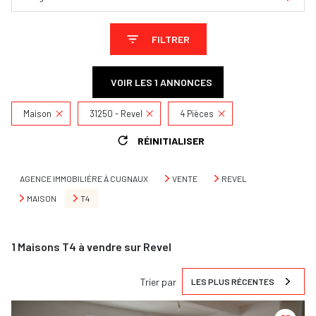
FILTRER
VOIR LES
1
ANNONCES
Maison
31250 - Revel
4 Pièces
RÉINITIALISER
AGENCE IMMOBILIÈRE À CUGNAUX
VENTE
REVEL
MAISON
T4
1
Maisons T4 à vendre sur Revel
Trier par
LES PLUS RÉCENTES