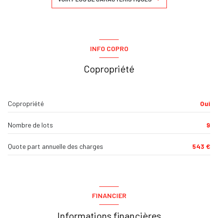
cuisine américaine (équipée)
Chauffage individuel : autre (autre)
INFO COPRO
Copropriété
3 parking(s)
1 côté(s) mitoyen(s)
Copropriété
Oui
2 niveau(x)
Nombre de lots
9
vue Jardin
Quote part annuelle des charges
543 €
terrasse
piscinable
FINANCIER
Informations financières