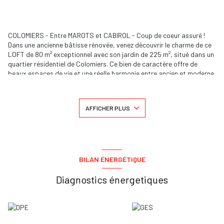
COLOMIERS - Entre MAROTS et CABIROL - Coup de coeur assuré !
Dans une ancienne bâtisse rénovée, venez découvrir le charme de ce
LOFT de 80 m² exceptionnel avec son jardin de 225 m², situé dans un
quartier résidentiel de Colomiers. Ce bien de caractère offre de
beaux espaces de vie et une réelle harmonie entre ancien et moderne.
ll est composé au rez de chaussée d'un grand espace Salon / Séjour
/ Cuisine et d'un espace salle d'eau / buanderie / Wc ; à l'étage, sur la
mezzanine, 2 chambres mansardées et un dressing. Pour le visiter,
AFFICHER PLUS
contactez le 06.70.00.68.60 ou le 06.24.43.23.55.
Les informations sur les risques auxquels ce bien est exposé sont
disponibles sur le site
Géorisques
BILAN ÉNERGÉTIQUE
Diagnostics énergetiques