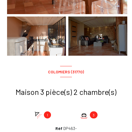
+3
COLOMIERS (31770)
Maison 3 pièce(s) 2 chambre(s)
1
3
Réf
DP463-