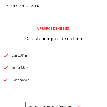
DPE ANCIENNE VERSION
A PROPOS DE CE BIEN
Caractéristiques de ce bien
carrez 81 m²
séjour 58 m²
2 chambre(s)
1 salle(s) d'eau
construit en 2000
VOIR PLUS DE CARACTÉRISTIQUES