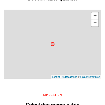
+
−
Leaflet
|
©
Maps
|
© OpenStreetMap
Jawg
SIMULATION
Calcul des mensualités