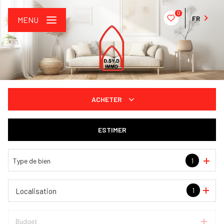
0
FR
MENU
ACHETER
De l'ancien
ESTIMER
De l'immo pro
Type de bien
1
1
Localisation
Budget