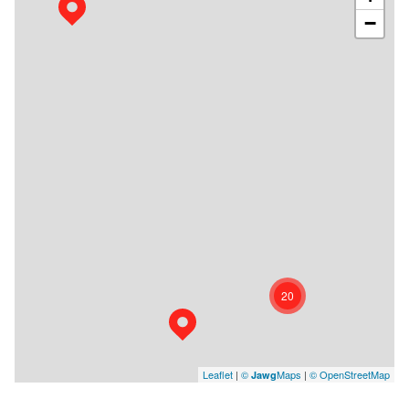
−
20
Leaflet
|
©
Maps
|
© OpenStreetMap
Jawg