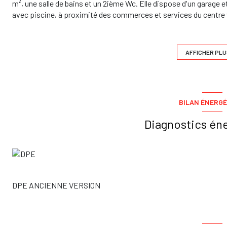
m², une salle de bains et un 2ième Wc. Elle dispose d'un garage e
avec piscine, à proximité des commerces et services du centr
DU TOUCH, FROUZINS, FONTENILLES, SAINT LYS. Pour la visiter 
Barème d'honoraires : http://www.dsyd-immobilier.com/i/reda
AFFICHER PLU
Les informations sur les risques auxquels ce bien est exposé son
BILAN ÉNERGÉ
Diagnostics én
DPE ANCIENNE VERSION