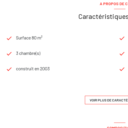
A PROPOS DE C
Caractéristiques
Surface 80 m²
3 chambre(s)
construit en 2003
Chauffage individuel : convecteur (electrique)
1 parking(s)
VOIR PLUS DE CARACTÉ
2 côté(s) mitoyen(s)
COMPOSIT