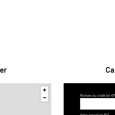
er
Ca
+
Montant du crédit (en €)
−
Votre apport (en €) *