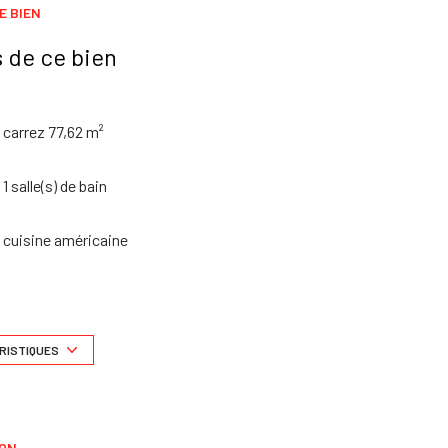
E BIEN
 de ce bien
carrez 77,62 m²
1 salle(s) de bain
cuisine américaine
1 garage(s)
exposition Ouest
RISTIQUES
2 niveau(x)
ION