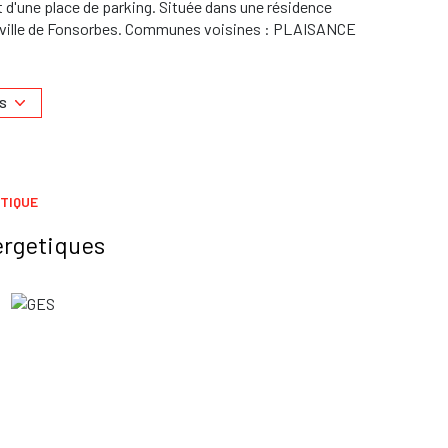
t d'une place de parking. Située dans une résidence
e ville de Fonsorbes. Communes voisines : PLAISANCE
contacter le 06.24.43.23.55 ou le 06.70.00.68.60.
c/honoraires.
S
t disponibles sur le site
Géorisques
TIQUE
ergetiques