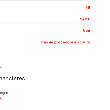
46
942 €
Non
Pas de procédure en cours
R
inancières
arges
 €