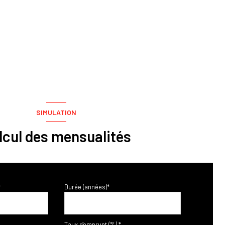
SIMULATION
lcul des mensualités
*
Durée (années)*
Taux d'emprunt (%) *