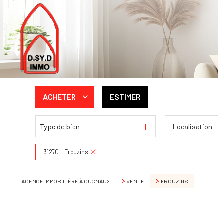
ACHETER
ESTIMER
Type de bien
Localisation
De l'ancien
De l'immo pro
31270 - Frouzins
AGENCE IMMOBILIÈRE À CUGNAUX
VENTE
FROUZINS