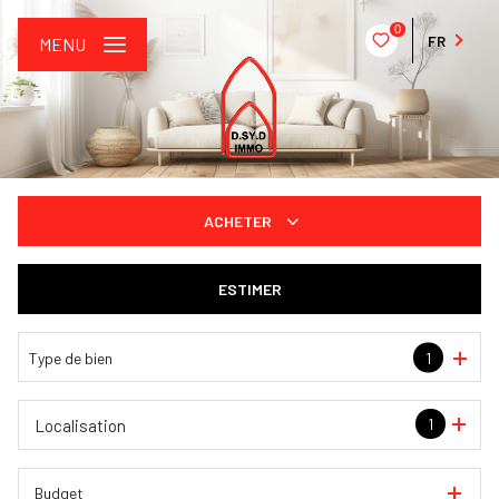
0
FR
MENU
ACHETER
De l'ancien
ESTIMER
De l'immo pro
Type de bien
1
1
Localisation
Budget