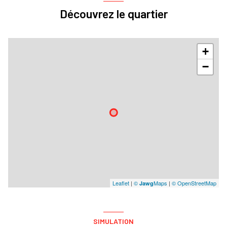
Découvrez le quartier
+
−
Leaflet
|
©
Maps
|
© OpenStreetMap
Jawg
SIMULATION