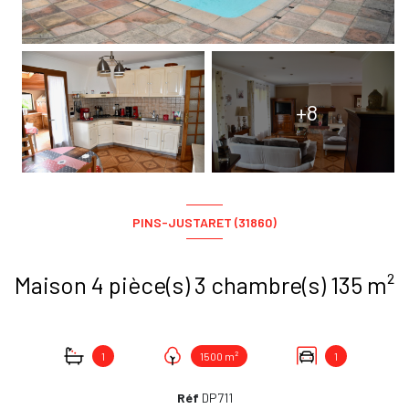
+8
PINS-JUSTARET (31860)
Maison 4 pièce(s) 3 chambre(s) 135 m²
1
1500 m²
1
Réf
DP711