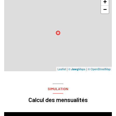
+
−
Leaflet
|
©
Maps
|
© OpenStreetMap
Jawg
SIMULATION
Calcul des mensualités