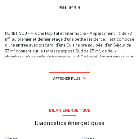
Réf
DP709
MURET SUD - Proche Hopital et Intermaché - Appartement T3 de 72
m², au premier et dernier étage d'une petite résidence. Il est composé
d'une entrée avec placard, d'une Cuisine pré équipée, d'un Séjour de
33 m² donnant sur la terrasse exposé Sud de 25 m², de deux
chambres, d'une salle de bains et d'un WC séparé. Appartement tout
éléctrique (eau chaude et chauffage). L'imposition foncière s'élève à
842 € par an. Les charges de copropriété s'élèvent à 400 € par an.
Contactez dès à présent l'agence immobilière D.SY.D Immobilier au
AFFICHER PLUS
06.70.00.68.60 si ce bien vous intéresse. Appartement actuellement
loué 630€ hors charges jusqu'en Avril 2023.
Les informations sur les risques auxquels ce bien est exposé sont
disponibles sur le site
Géorisques
BILAN ÉNERGÉTIQUE
Diagnostics énergetiques