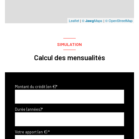
Leaflet
|
©
Maps
|
© OpenStreetMap
Jawg
SIMULATION
Calcul des mensualités
Montant du crédit (en €)*
Durée (années)*
Votre apport (en €) *