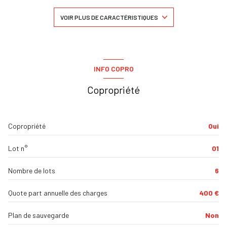
1 salle(s) de bain
VOIR PLUS DE CARACTÉRISTIQUES
construit en 1990
cuisine américaine (semi-équipée)
INFO COPRO
Copropriété
Chauffage individuel : panneaux rayonnant (electrique)
exposition Sud
Copropriété
Oui
1 côté(s) mitoyen(s)
Lot n°
01
1 niveau(x)
Nombre de lots
6
1er étage
Quote part annuelle des charges
400 €
Plan de sauvegarde
Non
1 étage(s)