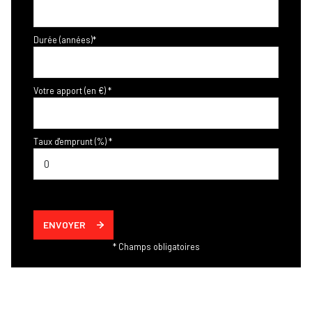
Durée (années)*
Votre apport (en €) *
Taux d'emprunt (%) *
ENVOYER
* Champs obligatoires