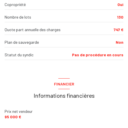
Copropriété
Oui
Balcon
9.50 m²
balcon
Nombre de lots
130
Séjour
22 m²
interphone
Quote part annuelle des charges
747 €
accès handicapé
Plan de sauvegarde
Non
Statut du syndic
Pas de procédure en cours
FINANCIER
Informations financières
Prix net vendeur
95 000 €