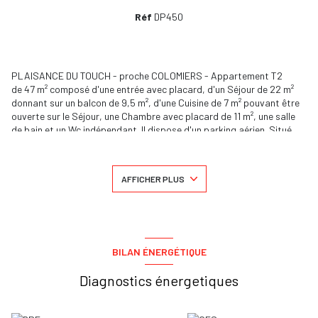
Réf
DP450
PLAISANCE DU TOUCH - proche COLOMIERS - Appartement T2
de 47 m² composé d'une entrée avec placard, d'un Séjour de 22 m²
donnant sur un balcon de 9,5 m², d'une Cuisine de 7 m² pouvant être
ouverte sur le Séjour, une Chambre avec placard de 11 m², une salle
de bain et un Wc indépendant. Il dispose d'un parking aérien. Situé
dans une résidence sécurisée à 10 mn des bassins d'emplois de
Colomiers et Saint Martin du Touch. Communes voisines :
COLOMIERS, LA SALVETAT, LEGUEVIN, TOURNEFEUILLE. Pour le
AFFICHER PLUS
visiter, contactez le 06.24.43.23.55 ou le 06.70.00.68.60. Barème
d'honoraires : http://www.dsyd-immobilier.com/i/redac/honoraires
Les informations sur les risques auxquels ce bien est exposé sont
disponibles sur le site
Géorisques
BILAN ÉNERGÉTIQUE
Diagnostics énergetiques