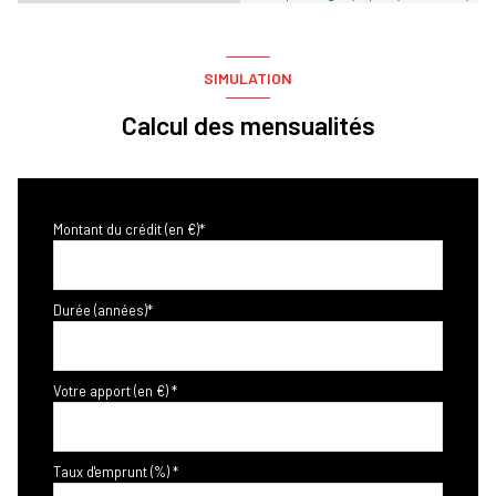
SIMULATION
Calcul des mensualités
Montant du crédit (en €)*
Durée (années)*
Votre apport (en €) *
Taux d'emprunt (%) *