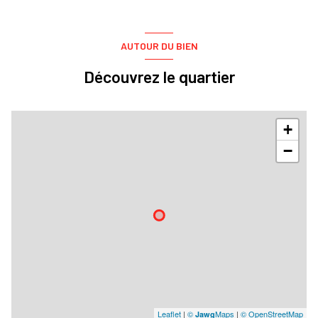
vue Jardin
AUTOUR DU BIEN
terrasse
Découvrez le quartier
+
−
Leaflet
|
©
Maps
|
© OpenStreetMap
Jawg