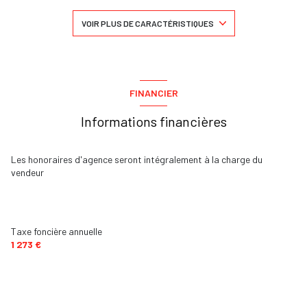
1 salle(s) d'eau
VOIR PLUS DE CARACTÉRISTIQUES
construit en 1998
cuisine américaine (équipée)
FINANCIER
Informations financières
Chauffage individuel : radiateur (gaz)
1 garage(s)
Les honoraires d'agence seront intégralement à la charge du
vendeur
2 parking(s)
exposition Sud-Est
Taxe foncière annuelle
1 273 €
1 côté(s) mitoyen(s)
2 niveau(x)