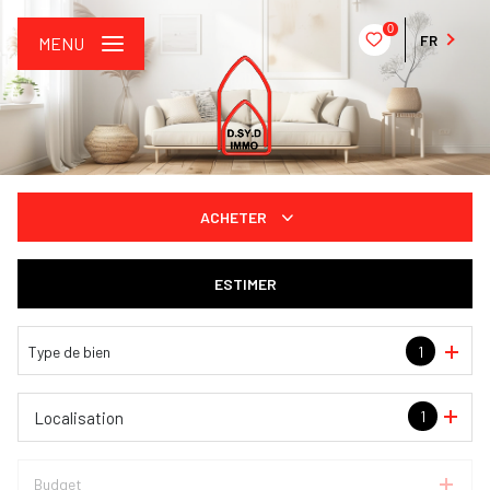
0
FR
MENU
ACHETER
De l'ancien
ESTIMER
De l'immo pro
Type de bien
1
1
Localisation
Budget