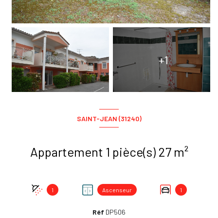
+1
SAINT-JEAN (31240)
Appartement 1 pièce(s) 27 m²
1
Ascenseur
1
Réf
DP506