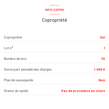
1 garage(s)
INFO COPRO
Copropriété
exposition Sud-Ouest
1 niveau(x)
Copropriété
Oui
1 étage(s)
Lot n°
1
ascenseur
Nombre de lots
70
terrasse
Quote part annuelle des charges
1 459 €
Plan de sauvegarde
Non
visiophone
Statut du syndic
Pas de procédure en cours
interphone
accès handicapé