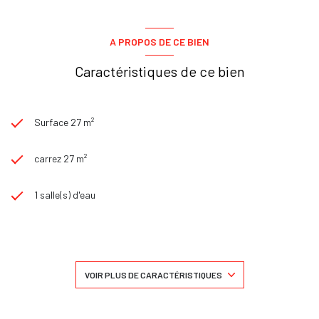
A PROPOS DE CE BIEN
Caractéristiques de ce bien
Surface 27 m²
carrez 27 m²
1 salle(s) d'eau
construit en 2006
kitchenette (semi-équipée)
VOIR PLUS DE CARACTÉRISTIQUES
Chauffage individuel : convecteur (pompe à chaleur)