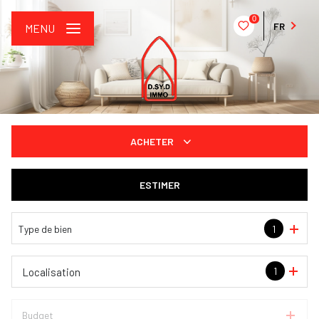
0
FR
MENU
ACHETER
De l'ancien
ESTIMER
De l'immo pro
Type de bien
1
1
Localisation
Budget