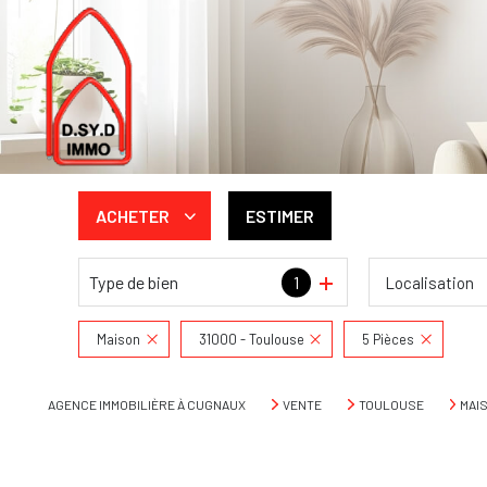
ACHETER
ESTIMER
Type de bien
1
Localisation
De l'ancien
De l'immo pro
Maison
31000 - Toulouse
5 Pièces
AGENCE IMMOBILIÈRE À CUGNAUX
VENTE
TOULOUSE
MAI