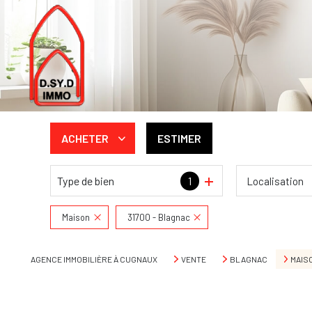
ACHETER
ESTIMER
Type de bien
1
Localisation
De l'ancien
De l'immo pro
Maison
31700 - Blagnac
AGENCE IMMOBILIÈRE À CUGNAUX
VENTE
BLAGNAC
MAIS