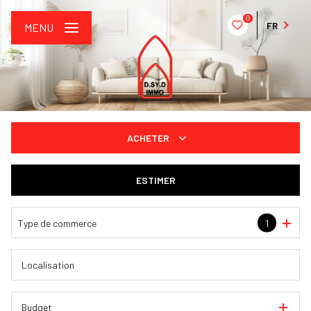
0
FR
MENU
ACHETER
De l'ancien
ESTIMER
De l'immo pro
Type de commerce
1
Budget